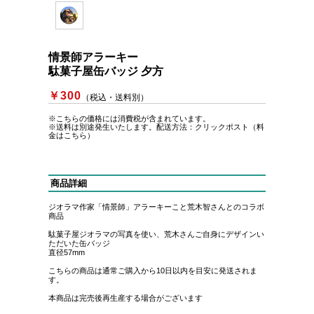
情景師アラーキー
駄菓子屋缶バッジ 夕方
￥300
（税込・送料別）
※こちらの価格には消費税が含まれています。
※送料は別途発生いたします。
配送方法：クリックポスト（料
金はこちら）
商品詳細
ジオラマ作家「情景師」アラーキーこと荒木智さんとのコラボ
商品
駄菓子屋ジオラマの写真を使い、荒木さんご自身にデザインい
ただいた缶バッジ
直径57mm
こちらの商品は通常ご購入から10日以内を目安に発送されま
す。
本商品は完売後再生産する場合がございます