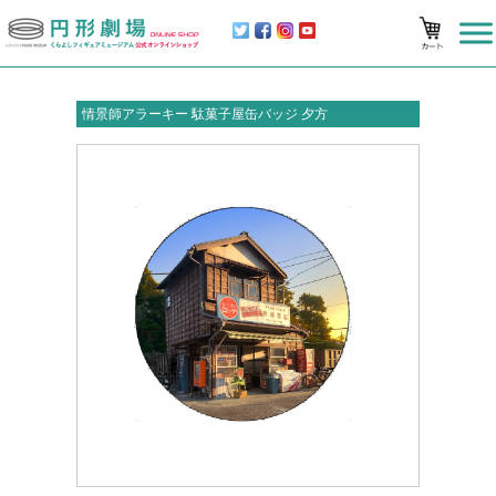
情景師アラーキー 駄菓子屋缶バッジ 夕方