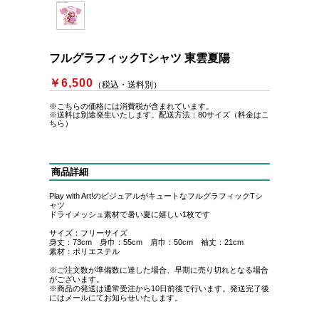
フルグラフィックTシャツ 東雲夏陽
￥6,500
（税込・送料別）
※こちらの価格には消費税が含まれています。
※送料は別途発生いたします。
配送方法：80サイズ（料金はこ
ちら）
商品詳細
Play with Art!のビジュアルがキュートなフルグラフィックTシ
ャツ
ドライメッシュ素材で暑い夏に嬉しい1枚です
サイズ：フリーサイズ
身丈：73cm 身巾：55cm 肩巾：50cm 袖丈：21cm
素材：ポリエステル
※ご注文数が準備数に達した場合、早期に売り切れとなる場合
がございます。
※商品の発送は通常受注から10日前後で行います。発送完了後
にはメールにてお知らせいたします。