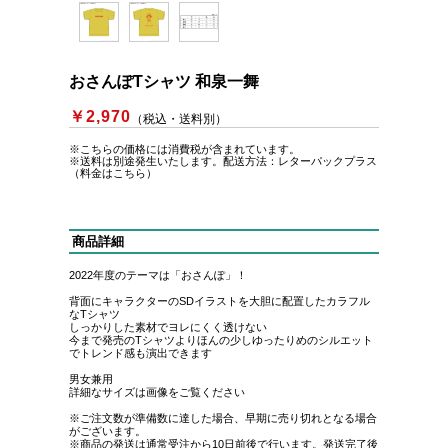
おさんぽTシャツ 和泉一舞
￥2,970
（税込・送料別）
※こちらの価格には消費税が含まれています。
※送料は別途発生いたします。
配送方法：レターパックプラス
（料金はこちら）
商品詳細
2022年度のテーマは「おさんぽ」！
背面にキャラクターのSDイラストを大胆に配置したカラフル
なTシャツ
しっかりした素材でヨレにくく透けない
今まで発売のTシャツよりほんの少しゆったりめのシルエット
でトレンド感も演出できます
男女兼用
詳細なサイズは画像をご覧ください
※ご注文数が準備数に達した場合、早期に売り切れとなる場合
がございます。
※商品の発送は通常受注から10日前後で行います。発送完了後