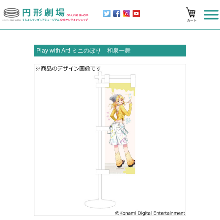
Play with Art! ミニのぼり 和泉一舞