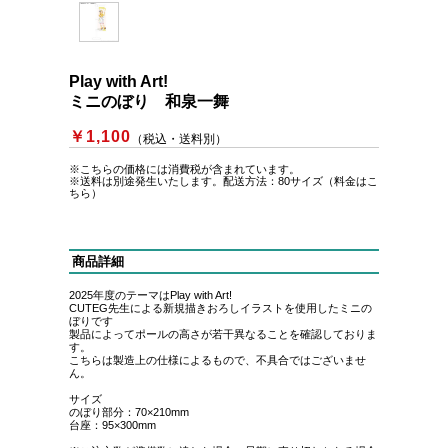
Play with Art!
ミニのぼり 和泉一舞
￥1,100
（税込・送料別）
※こちらの価格には消費税が含まれています。
※送料は別途発生いたします。
配送方法：80サイズ（料金はこ
ちら）
商品詳細
2025年度のテーマはPlay with Art!
CUTEG先生による新規描きおろしイラストを使用したミニの
ぼりです
製品によってポールの高さが若干異なることを確認しておりま
す。
こちらは製造上の仕様によるもので、不具合ではございませ
ん。
サイズ
のぼり部分：70×210mm
台座：95×300mm